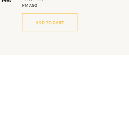
 Pes
Rated
RM
7.90
0
out
of
5
ADD TO CART