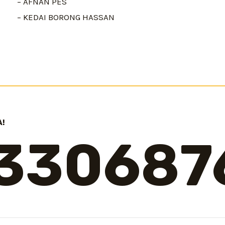
– AFNAN PES
– KEDAI BORONG HASSAN
A!
5330687