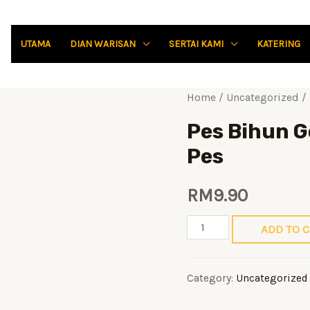
UTAMA
DIAN WARISAN
SERTAI KAMI
KATERING
Home
/
Uncategorized
/ 
Pes Bihun 
Pes
RM
9.90
Pes
ADD TO 
Bihun
Goreng
Category:
Uncategorized
Syahdu