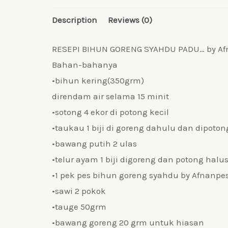
Description
Reviews (0)
RESEPI BIHUN GORENG SYAHDU PADU… by Af
Bahan-bahanya
•bihun kering(350grm)
direndam air selama 15 minit
•sotong 4 ekor di potong kecil
•taukau 1 biji di goreng dahulu dan dipotong
•bawang putih 2 ulas
•telur ayam 1 biji digoreng dan potong halu
•1 pek pes bihun goreng syahdu by Afnanpes
•sawi 2 pokok
•tauge 50grm
•bawang goreng 20 grm untuk hiasan