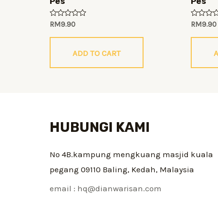
Pes
Pes
Rated
Rated
RM
9.90
RM
9.90
0
0
out
out
of
of
5
5
ADD TO CART
A
HUBUNGI KAMI
No 4B.kampung mengkuang masjid kuala
pegang 09110 Baling, Kedah, Malaysia
email : hq@dianwarisan.com