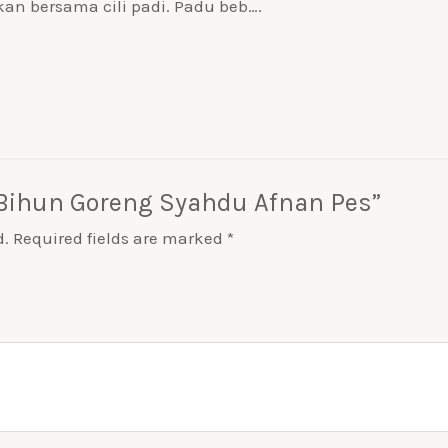
kan bersama cili padi. Padu beb….
s Bihun Goreng Syahdu Afnan Pes”
d.
Required fields are marked
*