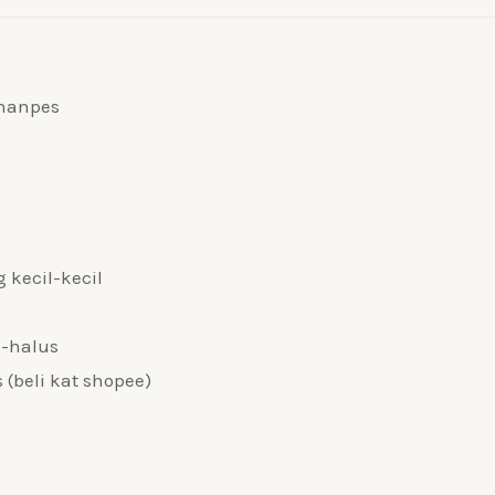
Afnan
Pes
quantity
nanpes
 kecil-kecil
s-halus
 (beli kat shopee)