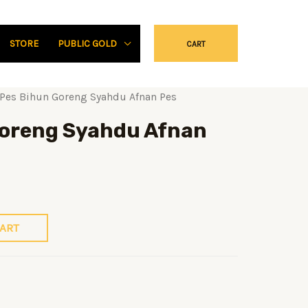
STORE
PUBLIC GOLD
CART
Pes Bihun Goreng Syahdu Afnan Pes
Goreng Syahdu Afnan
CART