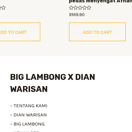
pedas menyengat Afnan
Rated
RM
9.90
0
out
of
5
DD TO CART
ADD TO CART
BIG LAMBONG X DIAN
WARISAN
– TENTANG KAMI
– DIAN WARISAN
– BIG LAMBONG