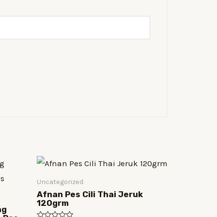
Uncategorized
Afnan Pes Cili Thai Jeruk
120grm
ng