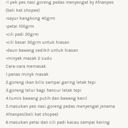
•1 pek pes nasi goreng pedas menyengat by Afnanpes
(beli kat shopee)
•sayur kangkong 40grm
•petai 100grm
•cili padi 30grm
•cili besar 30grm untuk hiasan
•daun bawang sedikit untuk hiasan
•minyak masak 2 sudu
Cara-cara memasak
1.panas minyk masak
2.goreng ikan bilis sampai garing letak tepi
3.goreng telur bagi hancur letak tepi
4.tumis bawang putih dan bawang kecil
5.masukan pes nasi goreng pedas menyengat jenama
Afnanpes(beli kat shopee)
6.masukan petai dan cili padi kacau sampai kering