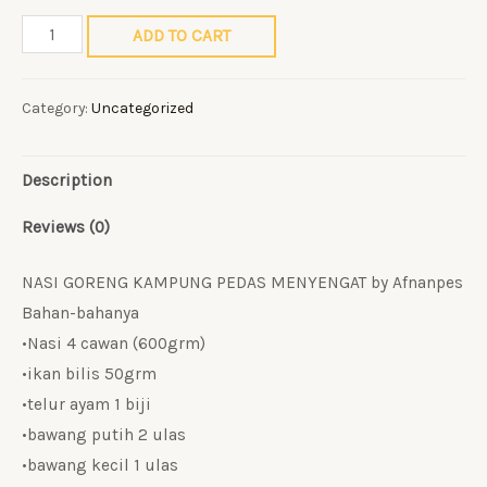
Pes
ADD TO CART
Nasi
Goreng
Category:
Uncategorized
Kampung
pedas
Description
menyengat
Afnan
Reviews (0)
Pes
quantity
NASI GORENG KAMPUNG PEDAS MENYENGAT by Afnanpes
Bahan-bahanya
•Nasi 4 cawan (600grm)
•ikan bilis 50grm
•telur ayam 1 biji
•bawang putih 2 ulas
•bawang kecil 1 ulas