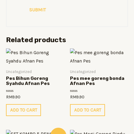
Related products
Uncategorized
Uncategorized
Pes Bihun Goreng
Pes mee goreng bonda
Syahdu Afnan Pes
Afnan Pes
Rated
Rated
RM
9.90
RM
9.90
0
0
out
out
of
of
ADD TO CART
ADD TO CART
5
5