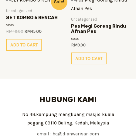
Sale!
Uncategorized
SET KOMBO 5 RENCAH
Uncategorized
Pes Megi Goreng Rindu
Rated
Original
Current
Afnan Pes
RM
49.00
RM
45.00
0
price
price
out
was:
is:
of
ADD TO CART
Rated
RM
9.90
5
RM49.00.
RM45.00.
0
out
of
ADD TO CART
5
HUBUNGI KAMI
No 4B.kampung mengkuang masjid kuala
pegang 09110 Baling, Kedah, Malaysia
email : hq@dianwarisan.com